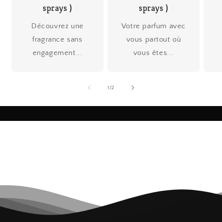
sprays )
sprays )
Découvrez une
Votre parfum avec
fragrance sans
vous partout où
engagement...
vous êtes...
de
1
/
2