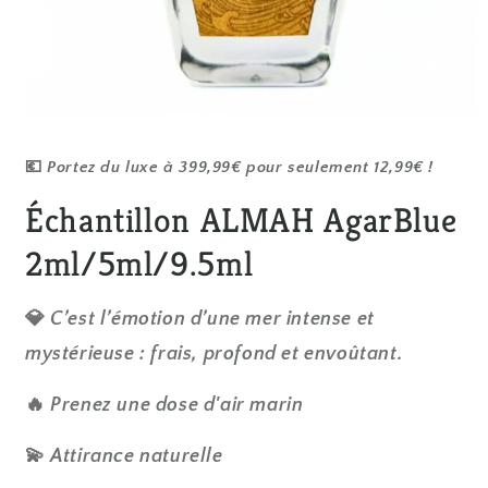
Ouvrir
le
média
💶
Portez du luxe à
399,99€
pour seulement
12,99€
!
1
dans
une
Échantillon ALMAH AgarBlue
fenêtre
modale
2ml/5ml/9.5ml
💎
C’est l’émotion d’une mer intense et
mystérieuse : frais, profond et envoûtant.
🔥
Prenez une dose d'air marin
💫
Attirance naturelle