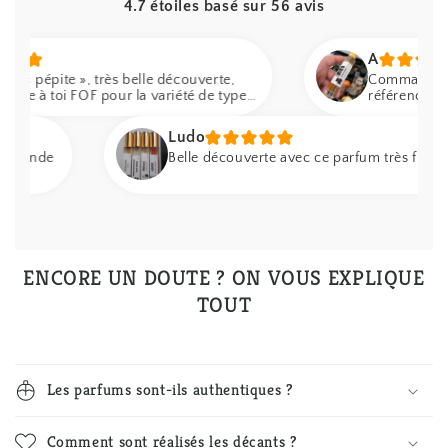
4.7 étoiles basé sur
56
avis
A
pite », très belle découverte,
Commande soigné, 
 toi FOF pour la variété de types
référence incroyab
proposes à un très bon prix.
Ludo
mande
Belle découverte avec ce parfum très frais et fruit
ENCORE UN DOUTE ? ON VOUS EXPLIQUE
TOUT
Les parfums sont-ils authentiques ?
Comment sont réalisés les décants ?