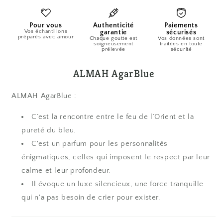
ALMAH
ALMAH
AgarBlue
AgarBlue
2ml/5ml/9.5ml
2ml/5ml/9.5ml
Pour vous
Authenticité
Paiements
Vos échantillons
garantie
sécurisés
préparés avec amour
Chaque goutte est
Vos données sont
soigneusement
traitées en toute
prélevée
sécurité
ALMAH AgarBlue
ALMAH AgarBlue :
C’est la rencontre entre le feu de l’Orient et la
pureté du bleu.
C'est un parfum pour les personnalités
énigmatiques, celles qui imposent le respect par leur
calme et leur profondeur.
Il évoque un luxe silencieux, une force tranquille
qui n'a pas besoin de crier pour exister.